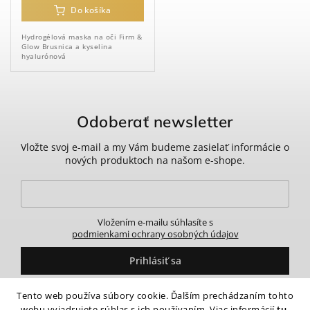
Do košíka
Hydrogélová maska ​​na oči Firm &
Glow Brusnica a kyselina
hyalurónová
Odoberať newsletter
Vložte svoj e-mail a my Vám budeme zasielať informácie o
nových produktoch na našom e-shope.
Vložením e-mailu súhlasíte s
podmienkami ochrany osobných údajov
Prihlásiť sa
Tento web používa súbory cookie. Ďalším prechádzaním tohto
webu vyjadrujete súhlas s ich používaním. Viac informácií
tu
.