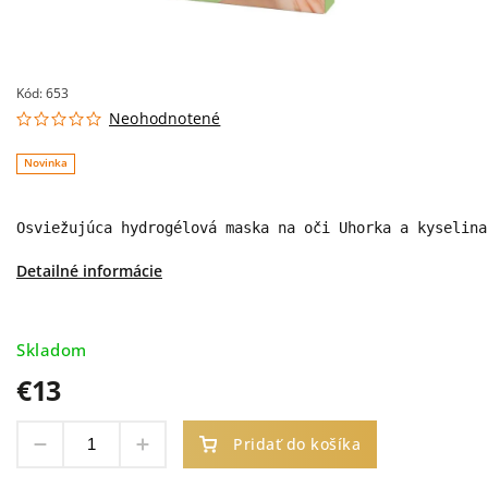
Kód:
653
Neohodnotené
Novinka
Osviežujúca hydrogélová maska ​​na oči Uhorka a kyselin
Detailné informácie
Skladom
€13
Pridať do košíka