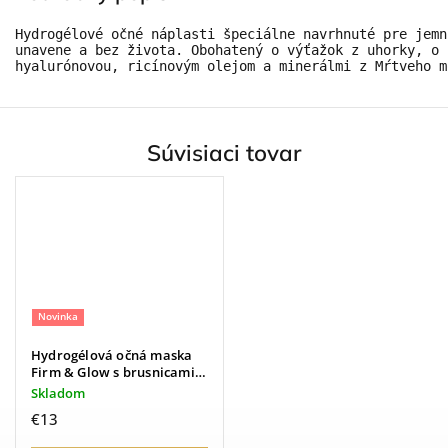
Hydrogélové očné náplasti špeciálne navrhnuté pre jemn
unavene a bez života. Obohatený o výťažok z uhorky, o 
hyalurónovou, ricínovým olejom a minerálmi z Mŕtveho m
Súvisiaci tovar
Novinka
Hydrogélová očná maska ​​
Firm & Glow s brusnicami a
kyselinou hyalurónovou, 5
Skladom
párov - 8 g
€13