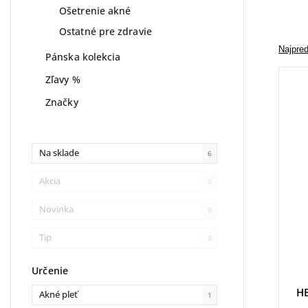
Ošetrenie akné
Ostatné pre zdravie
Najpre
Pánska kolekcia
Zľavy %
Značky
Na sklade
6
Akcia
0
Novinka
0
Tip
0
Určenie
HB
Akné pleť
1