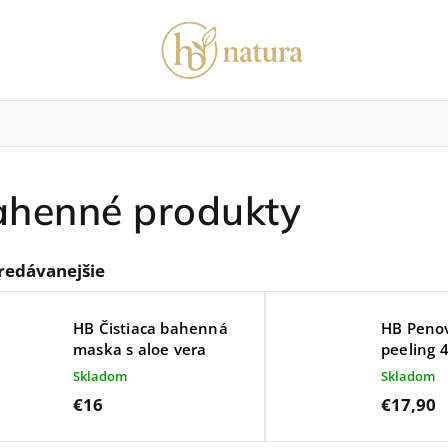
henné produkty
vosť o vlasy
Pre zdravie
Pánska kolekcia
redávanejšie
HB Čistiaca bahenná
HB Peno
maska s aloe vera
peeling 
Skladom
Skladom
€16
€17,90