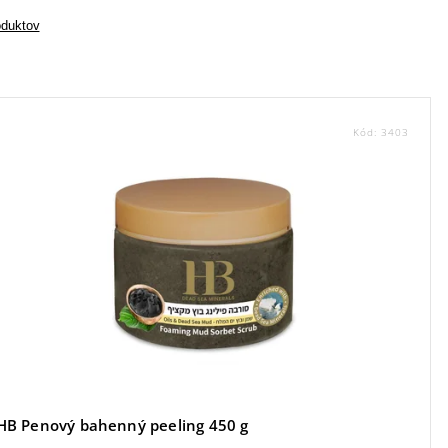
oduktov
Kód:
3403
HB Penový bahenný peeling 450 g