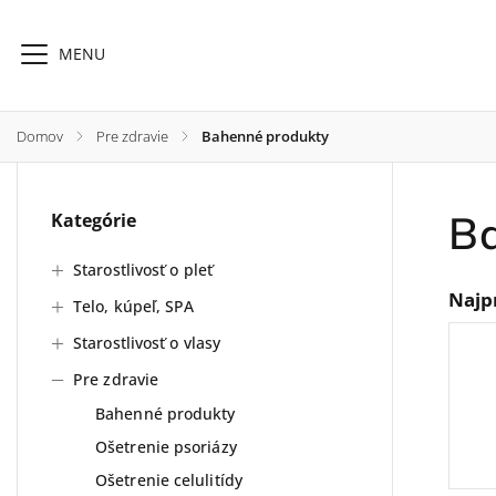
Domov
/
Pre zdravie
/
Bahenné produkty
Ba
Kategórie
Starostlivosť o pleť
Telo, kúpeľ, SPA
Starostli
Starostlivosť o pleť
Najp
Telo, kúpeľ, SPA
Starostlivosť o vlasy
Pre zdravie
Bahenné produkty
Ošetrenie psoriázy
Ošetrenie celulitídy