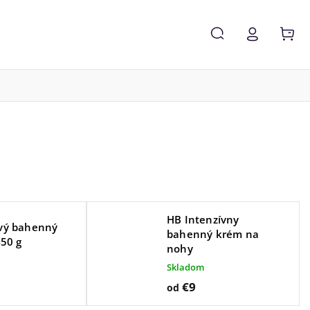
Zľavy %
Značky
HB Intenzívny
vý bahenný
bahenný krém na
450 g
nohy
Skladom
€9
od