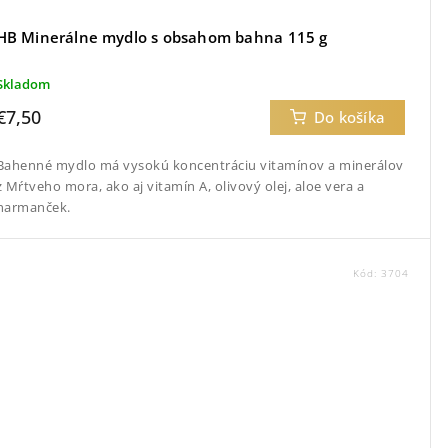
HB Minerálne mydlo s obsahom bahna 115 g
Skladom
€7,50
Do košíka
Bahenné mydlo má vysokú koncentráciu vitamínov a minerálov
z Mŕtveho mora, ako aj vitamín A, olivový olej, aloe vera a
harmanček.
Kód:
3704