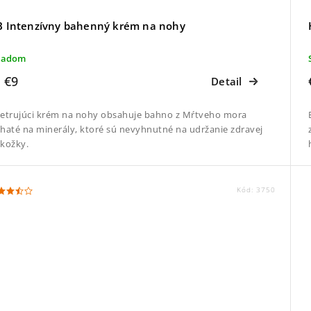
 Intenzívny bahenný krém na nohy
ladom
€9
Detail
d
etrujúci krém na nohy obsahuje bahno z Mŕtveho mora
haté na minerály, ktoré sú nevyhnutné na udržanie zdravej
kožky.
Kód:
3750