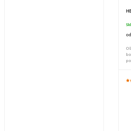
HB
Sk
o
Oš
bo
po