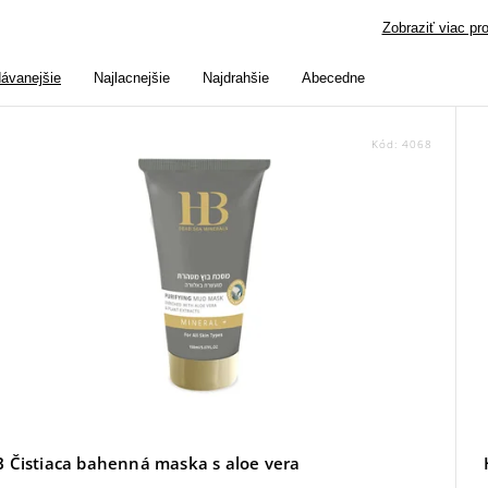
Zobraziť viac pr
dávanejšie
Najlacnejšie
Najdrahšie
Abecedne
Kód:
4068
 Čistiaca bahenná maska s aloe vera