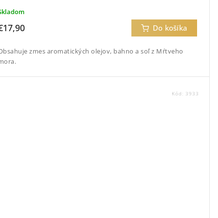
Skladom
€17,90
Do košíka
Obsahuje zmes aromatických olejov, bahno a soľ z Mŕtveho
mora.
Kód:
3933