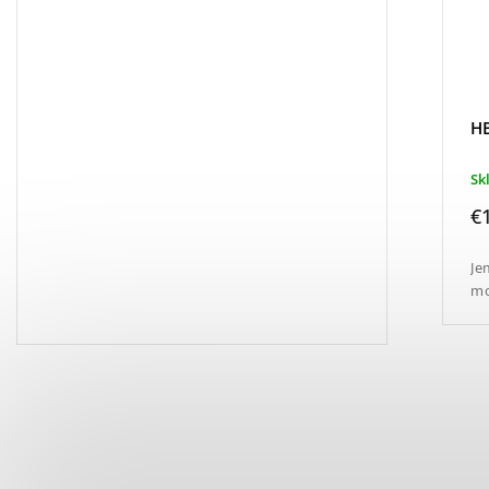
HB
Sk
€
Je
mo