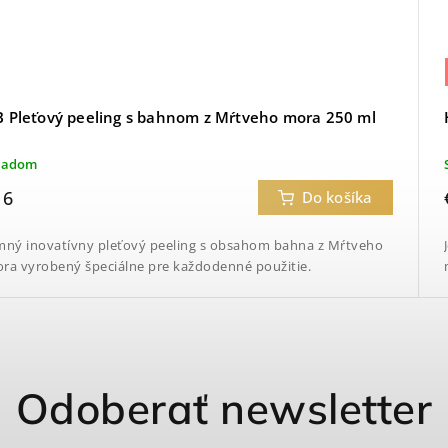
 Pleťový peeling s bahnom z Mŕtveho mora 250 ml
ladom
16
Do košíka
mný inovatívny pleťový peeling s obsahom bahna z Mŕtveho
ra vyrobený špeciálne pre každodenné použitie.
Odoberať newsletter