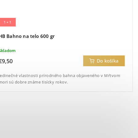
1 + 1
HB Bahno na telo 600 gr
Skladom
€9,50
Do košíka
Jedinečné vlastnosti prírodného bahna objaveného v Mŕtvom
mori sú dobre známe tisícky rokov.