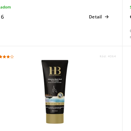
ladom
16
Detail
Kód:
4064