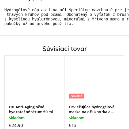
Hydrogélové náplasti na oči špeciálne navrhnuté pre je
 tmavých kruhov pod očami. Obohatený o výťažok z brusn
s kyselinou hyalurónovou, minerálmi z Mŕtveho mora a r
pokožky už od prvého použitia.
Súvisiaci tovar
Novinka
HB Anti-Aging očné
Osviežujúca hydrogélová
hydratačné sérum 50 ml
maska ​​na oči Uhorka a
kyselina hyalurónová, 5
Skladom
Skladom
párov - 8 gr
€24,90
€13