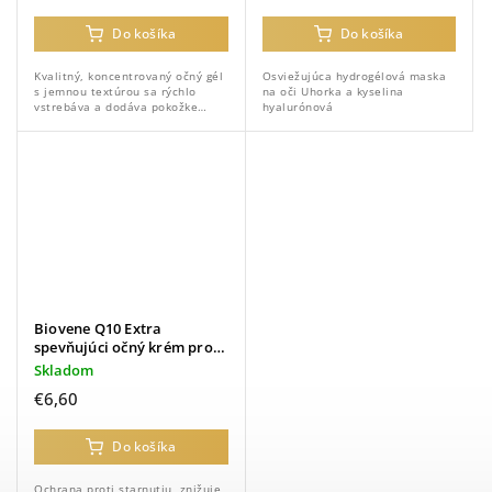
Do košíka
Do košíka
Kvalitný, koncentrovaný očný gél
Osviežujúca hydrogélová maska ​​
s jemnou textúrou sa rýchlo
na oči Uhorka a kyselina
vstrebáva a dodáva pokožke
hyalurónová
pružnosť.
Biovene Q10 Extra
spevňujúci očný krém proti
vráskam, 30 ml
Skladom
€6,60
Do košíka
Ochrana proti starnutiu, znižuje