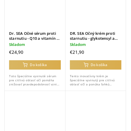
Dr. SEA Očné sérum proti
DR. SEA Očný krém proti
starnutiu - Q10 a vitamín C
starnutiu - glykotensyl a
- 30 ml
kyselina hyalurónová - 30
Skladom
Skladom
ml
€24,90
€21,90
Do košíka
Do košíka
Toto špeciálne vyvinuté sérum
Tento inovatívny krém je
pre citlivú oblasť očí pomáha
špeciálne vyvinutý pre citlivú
znižovať pravdepodobnosť vzniku
oblasť očí a ponúka ľahkú
jemných mimických vrások a
starostlivosť, ktorá hydratuje
zároveň podporuje hladší a
bez zaťaženia pokožky.
žiarivejší vzhľad.