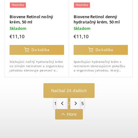
Novinka
Novinka
Biovene Retinol nočný
Biovene Retinol denný
krém, 50 ml
hydratačný krém, 50 ml
Skladom
Skladom
€11,10
€11,10
Do košíka
Do košíka
Sťahujúci nočný hydratačný krém
Spevňujúci hydratačný krém s
so silným retinolom a organickou
retinolom obnovujúcim pokožku
jahodou obnovuje pevnosť a
a organickou jahodou, ktorý
pomáha minimalizovať výskyt
hĺbkovo hydratuje pokožku a
jemných vrások.
vyhladzuje jej textúru, čím
pomáha minimalizovať výskyt...
Načítať 24 ďalších
1
2
5
Hore