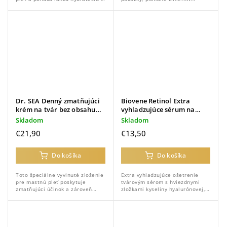
upokojujúcu starostlivosť.
suchosť a nepohodlie a zároveň
podporuje dlhotrvajúcu
hydratáciu a zdravý lesk.
Dr. SEA Denný zmatňujúci
Biovene Retinol Extra
krém na tvár bez obsahu
vyhladzujúce sérum na
olejov s minerálmi z
tvár, 30 ml
Skladom
Skladom
Mŕtveho mora - 50 ml
€21,90
€13,50
Do košíka
Do košíka
Toto špeciálne vyvinuté zloženie
Extra vyhladzujúce ošetrenie
pre mastnú pleť poskytuje
tvárovým sérom s hviezdnymi
zmatňujúci účinok a zároveň
zložkami kyseliny hyalurónovej,
jemne hydratuje a vyživuje
aloe vera a vitamínu C.
pokožku.