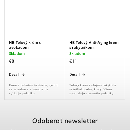
HB Telový krém s
HB Telový Anti-Aging krém
avokádom
s rakytníkom
rešetliakovým
Skladom
Skladom
€8
€11
Detail
Detail
Krém s bohatou textúrou, rýchlo
Telový krém s olejom rakytníka
sa vstrebáva a kompletne
rešetliakového, ktorý účinne
vyživuje pokožku.
spomaľuje starnutie pokožky.
Odoberať newsletter