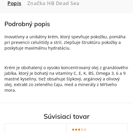
Popis
Značka
HB Dead Sea
Podrobný popis
Inovatívny a unikátny krém, ktorý spevňuje pokožku, pomáha
pri prevencii celulitídy a strií, zlepšuje štruktúru pokožky a
poskytuje maximálnu hydratáciu.
Krém je obohatený o vysoko koncentrovaný olej z granátového
jablka, ktorý je bohatý na vitamíny C, E, K, B5, Omega 3, 6 a 9
mastné kyseliny, tiež obsahuje šípkový, argánový a olivový
olej, extrakt zo zeleného čaju, med a minerály z Mŕtveho
mora.
Súvisiaci tovar