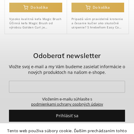
Do košíka
Do košíka
Vysoko kvalitná kefa Magic Brush
Pripadá vám pravidelné krotenie
Účinná kefa Magic Brush od
a česanie kučier ako skutočné
výrobcu Golden Curl je
utrpenie? S hrebeňom Easy Comb
univerzálna kefa, ktorá je
od Golden Curl už nie.
mimoriadne šetrná k pokožke
hlavy a účinná na husté a...
Odoberať newsletter
Vložte svoj e-mail a my Vám budeme zasielať informácie o
nových produktoch na našom e-shope.
Vložením e-mailu súhlasíte s
podmienkami ochrany osobných údajov
Prihlásiť sa
Tento web používa súbory cookie. Ďalším prechádzaním tohto