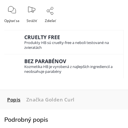
Opýtať sa
Strážiť
Zdieľať
CRUELTY FREE
Produkty HB sú cruelty-free a neboli testované na
zvieratách
BEZ PARABÉNOV
Kozmetika HB je vyrobená z najlepších ingrediencií a
neobsahuje parabény
Popis
Značka
Golden Curl
Podrobný popis