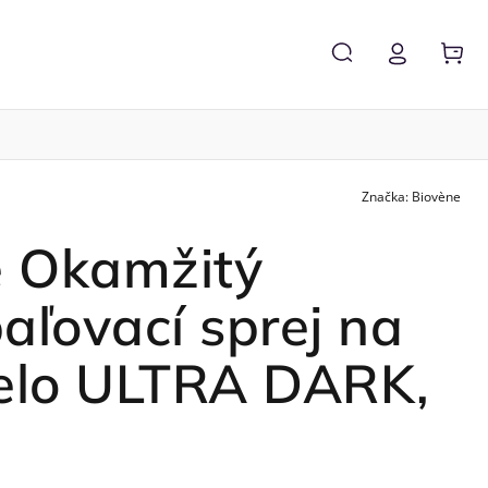
Značka:
Biovène
Zľavy %
Značky
e Okamžitý
ľovací sprej na
telo ULTRA DARK,