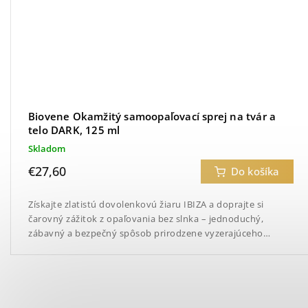
Biovene Okamžitý samoopaľovací sprej na tvár a
telo DARK, 125 ml
Skladom
€27,60
Do košíka
Získajte zlatistú dovolenkovú žiaru IBIZA a doprajte si
čarovný zážitok z opaľovania bez slnka – jednoduchý,
zábavný a bezpečný spôsob prirodzene vyzerajúceho
opálenia.