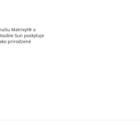
rnutiu Matrixyl® a
 Double-Sun poskytuje
 ako prirodzené