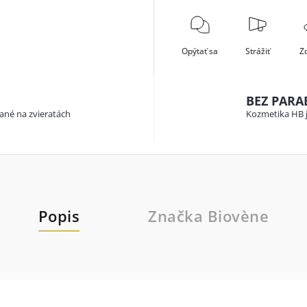
Opýtať sa
Strážiť
Zd
BEZ PAR
vané na zvieratách
Kozmetika HB j
Popis
Značka
Biovène