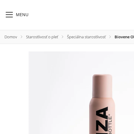
Domov
/
Starostlivosť o pleť
/
Špeciálna starostlivosť
/
Biovene O
Starostlivosť o pleť
Telo, kúpeľ, SPA
Starostli