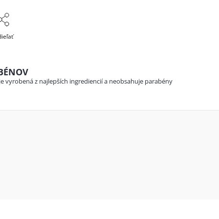
ieľať
ABÉNOV
e vyrobená z najlepších ingrediencií a neobsahuje parabény