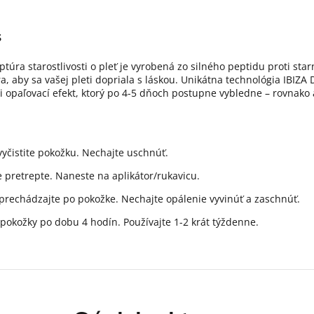
s
túra starostlivosti o pleť je vyrobená zo silného peptidu proti sta
, aby sa vašej pleti dopriala s láskou. Unikátna technológia IBIZA
i opaľovací efekt, ktorý po 4-5 dňoch postupne vybledne – rovnako
 vyčistite pokožku. Nechajte uschnúť.
 pretrepte. Naneste na aplikátor/rukavicu.
prechádzajte po pokožke. Nechajte opálenie vyvinúť a zaschnúť.
pokožky po dobu 4 hodín. Používajte 1-2 krát týždenne.