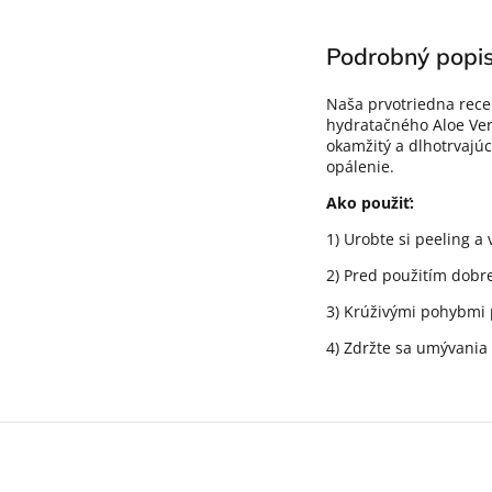
Podrobný popi
Naša prvotriedna recep
hydratačného Aloe Vera
okamžitý a dlhotrvajúc
opálenie.
Ako použiť:
1) Urobte si peeling a
2) Pred použitím dobre
3) Krúživými pohybmi 
4) Zdržte sa umývania 