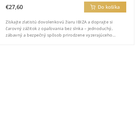
€27,60
Do košíka
Získajte zlatistú dovolenkovú žiaru IBIZA a doprajte si
čarovný zážitok z opaľovania bez slnka – jednoduchý,
zábavný a bezpečný spôsob prirodzene vyzerajúceho
opálenia.