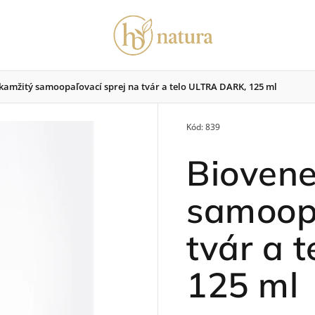
kamžitý samoopaľovací sprej na tvár a telo ULTRA DARK, 125 ml
Kód:
839
vosť o vlasy
Pre zdravie
Pánska kolekcia
Bioven
samoopa
tvár a 
125 ml