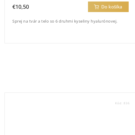
€10,50
Do košíka
Sprej na tvár a telo so 6 druhmi kyseliny hyalurónovej.
Kód:
836