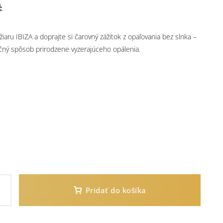
é
žiaru IBIZA a doprajte si čarovný zážitok z opaľovania bez slnka –
čný spôsob prirodzene vyzerajúceho opálenia.
Pridať do košíka